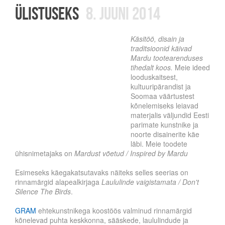
ülistuseks
8. juuni 2014
Käsitöö, disain ja
traditsioonid käivad
Mardu tootearenduses
tihedalt koos.
Meie ideed
looduskaitsest,
kultuuripärandist ja
Soomaa väärtustest
kõnelemiseks leiavad
materjalis väljundid Eesti
parimate kunstnike ja
noorte disainerite käe
läbi. Meie toodete
ühisnimetajaks on
Mardust võetud / Inspired by Mardu
Esimeseks käegakatsutavaks näiteks selles seerias on
rinnamärgid alapealkirjaga
Laululinde vaigistamata / Don't
Silence The Birds
.
GRAM
ehtekunstnikega koostöös valminud rinnamärgid
kõnelevad puhta keskkonna, sääskede, laululindude ja