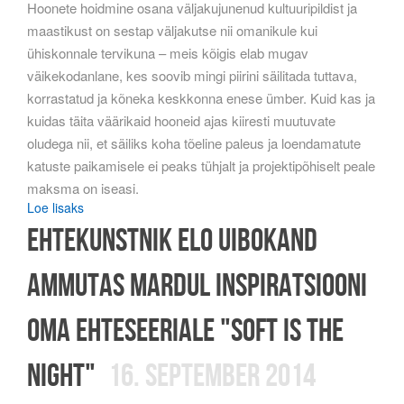
Hoonete hoidmine osana väljakujunenud kultuuripildist ja
maastikust on sestap väljakutse nii omanikule kui
ühiskonnale tervikuna – meis kõigis elab mugav
väikekodanlane, kes soovib mingi piirini säilitada tuttava,
korrastatud ja kõneka keskkonna enese ümber. Kuid kas ja
kuidas täita väärikaid hooneid ajas kiiresti muutuvate
oludega nii, et säiliks koha tõeline paleus ja loendamatute
katuste paikamisele ei peaks tühjalt ja projektipõhiselt peale
maksma on iseasi.
Loe lisaks
Ehtekunstnik Elo Uibokand
ammutas Mardul inspiratsiooni
oma ehteseeriale "Soft Is The
Night"
16. september 2014