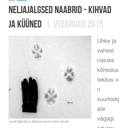
neljajalgsed naabrid - kihvad
ja küüned
1. veebruar 2015
Uhke ja
vahest
natuke
kõhedus
tekitav o
n
suurkiskj
ate
vägagi
adutav