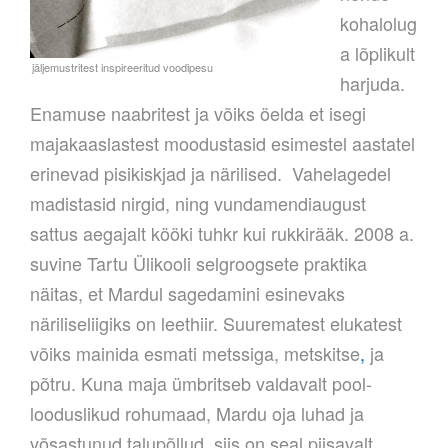
kohalolug
a lõplikult
harjuda.
Enamuse naabritest ja võiks öelda et isegi
majakaaslastest moodustasid esimestel aastatel
erinevad pisikiskjad ja närilised. Vahelagedel
madistasid nirgid, ning vundamendiaugust
sattus aegajalt kööki tuhkr kui rukkirääk. 2008 a.
suvine Tartu Ülikooli selgroogsete praktika
näitas, et Mardul sagedamini esinevaks
näriliseliigiks on leethiir. Suurematest elukatest
võiks mainida esmati metssiga, metskitse
,
ja
põtru. Kuna maja ümbritseb valdavalt pool-
looduslikud rohumaad, Mardu oja luhad ja
võsastunud talupõllud, siis on seal piisavalt