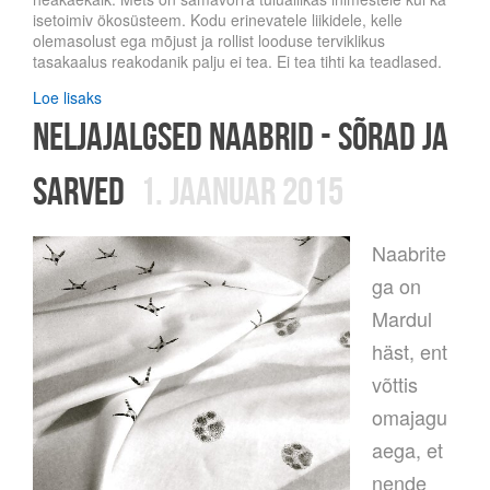
isetoimiv ökosüsteem. Kodu erinevatele liikidele, kelle
olemasolust ega mõjust ja rollist looduse terviklikus
tasakaalus reakodanik palju ei tea. Ei tea tihti ka teadlased.
Loe lisaks
neljajalgsed naabrid - sõrad ja
sarved
1. jaanuar 2015
Naabrite
ga on
Mardul
häst, ent
võttis
omajagu
aega, et
nende