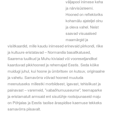
väljapool inimese keha
ja närvisüsteemi.
Hooned on reflektoriks
kohamälu ajateljel olnu
ja oleva vahel. Neist
saavad visuaalsed
maamärgid ja
visiitkaardid, mille kaudu inimesed erinevaid piirkondi, riike
ja kultuure eristatavad – Normandia basaltkatused,
Saarema tuulikud ja Muhu kiviaiad või vooreseljandikel
kaarduvad pikkhooned ja rehemajad Eestis. Seda kõike
muidugi juhul, kui hoone ja ümbritsev on kutsuv, originaalne
ja vahetu. Samavõrra võivad hooned muutuda
meenutuseks millestki morbiidsest, igavast, tehislikust ja
painavast – varemeid, "
vabaõhumuuseume",
teemaparke
ja eristamatult armsaid ent sisutühje rootsipunaseid maju
on Põhjalas ja Eestis taolise äraspidise kaemuse tekkeks
samavõrra piisavalt.