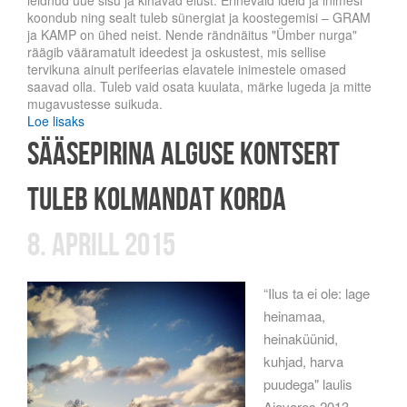
koondub ning sealt tuleb sünergiat ja koostegemisi – GRAM
ja KAMP on ühed neist. Nende rändnäitus "Ümber nurga"
räägib vääramatult ideedest ja oskustest, mis sellise
tervikuna ainult perifeerias elavatele inimestele omased
saavad olla. Tuleb vaid osata kuulata, märke lugeda ja mitte
mugavustesse suikuda.
Loe lisaks
Sääsepirina alguse kontsert
tuleb kolmandat korda
8. aprill 2015
“Ilus ta ei ole: lage
heinamaa,
heinaküünid,
kuhjad, harva
puudega" laulis
Ajavares 2013.