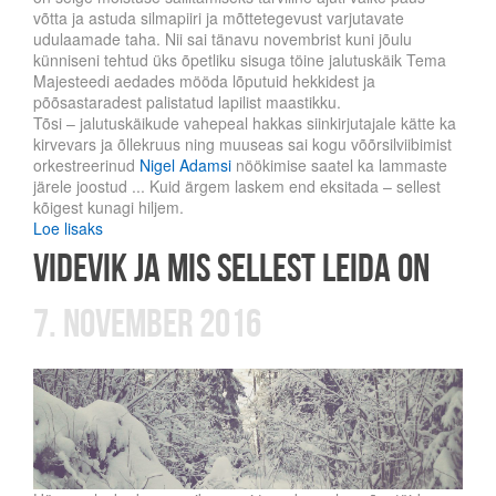
võtta ja astuda silmapiiri ja mõttetegevust varjutavate
udulaamade taha. Nii sai tänavu novembrist kuni jõulu
künniseni tehtud üks õpetliku sisuga töine jalutuskäik Tema
Majesteedi aedades mööda lõputuid hekkidest ja
põõsastaradest palistatud lapilist maastikku.
Tõsi – jalutuskäikude vahepeal hakkas siinkirjutajale kätte ka
kirvevars ja õllekruus ning muuseas sai kogu võõrsilviibimist
orkestreerinud
Nigel Adamsi
nöökimise saatel ka lammaste
järele joostud ... Kuid ärgem laskem end eksitada – sellest
kõigest kunagi hiljem.
Loe lisaks
VIDEVIK ja mis sellest leida on
7. november 2016