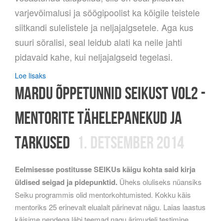
varjevõimalusi ja söögipoolist ka kõigile teistele
siitkandi sulelistele ja neljajalgsetele. Aga kus
suuri sõralisi, seal leidub alati ka neile jahti
pidavaid kahe, kui neljajalgseid tegelasi.
Loe lisaks
Mardu õppetunnid Seikust vol2 -
mentorite tähelepanekud ja
tarkused
1. detsember 2014
Eelmisesse postitusse SEIKUs käigu kohta said kirja
üldised seigad ja pidepunktid.
Üheks oluliseks nüansiks
Seiku programmis olid mentorkohtumisted. Kokku käis
mentoriks 25 erinevalt elualalt pärinevat nägu. Laias laastus
käisime nendega läbi teemad nagu ärimudeli testimine,