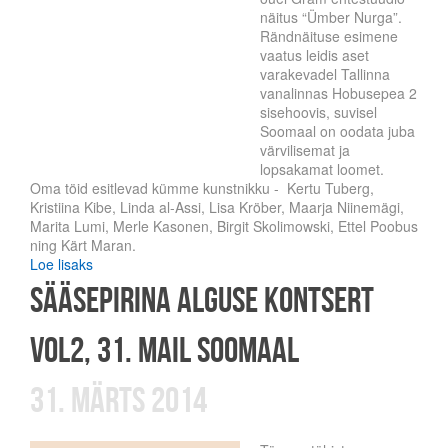
näitus “Ümber Nurga”.
Rändnäituse esimene
vaatus leidis aset
varakevadel Tallinna
vanalinnas Hobusepea 2
sisehoovis, suvisel
Soomaal on oodata juba
värvilisemat ja
lopsakamat loomet.
Oma töid esitlevad kümme kunstnikku - Kertu Tuberg,
Kristiina Kibe, Linda al-Assi, Lisa Kröber, Maarja Niinemägi,
Marita Lumi, Merle Kasonen, Birgit Skolimowski, Ettel Poobus
ning Kärt Maran.
Loe lisaks
Sääsepirina Alguse Kontsert
vol2, 31. mail Soomaal
31. märts 2014