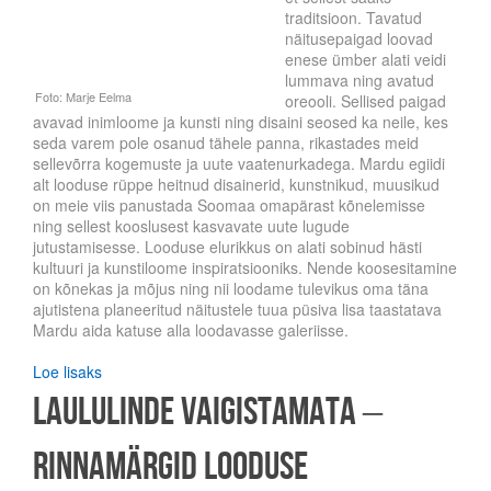
traditsioon. Tavatud
näitusepaigad loovad
enese ümber alati veidi
lummava ning avatud
oreooli. Sellised paigad
avavad inimloome ja kunsti ning disaini seosed ka neile, kes
seda varem pole osanud tähele panna, rikastades meid
sellevõrra kogemuste ja uute vaatenurkadega. Mardu egiidi
alt looduse rüppe heitnud disainerid, kunstnikud, muusikud
on meie viis panustada Soomaa omapärast kõnelemisse
ning sellest kooslusest kasvavate uute lugude
jutustamisesse. Looduse elurikkus on alati sobinud hästi
kultuuri ja kunstiloome inspiratsiooniks. Nende koosesitamine
on kõnekas ja mõjus ning nii loodame tulevikus oma täna
ajutistena planeeritud näitustele tuua püsiva lisa taastatava
Mardu aida katuse alla loodavasse galeriisse.
Loe lisaks
Laululinde vaigistamata –
rinnamärgid looduse