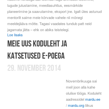
lugude jutustamine, meediasuhtlus, eesmärkide
planeerimine ja saavutamine, eksport jne. Igalt üles astunud
mentorilt saime meie kõrvade vahele nii mõnegi
meeldejääva mõtte. Tagasi vaadates tundub patt neid
jagamata jätta – ehk on abiks teistelegi.
Loe lisaks
Meie uus koduleht ja
katsetused E-poega
29. november 2014
Novembrikuuga sai
meil joon alla kahe
olulise tööga. Koduleht
aadressidel
mardu.ee
/
mardu.org
liikus