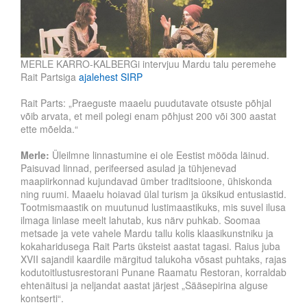
MERLE KARRO-KALBERGi intervjuu Mardu talu peremehe
Rait Partsiga
ajalehest SIRP
Rait Parts: „Praeguste maaelu puudutavate otsuste põhjal
võib arvata, et meil polegi enam põhjust 200 või 300 aastat
ette mõelda.“
Merle:
Üleilmne linnastumine ei ole Eestist mööda läinud.
Paisuvad linnad, perifeersed asulad ja tühjenevad
maapiirkonnad kujundavad ümber traditsioone, ühiskonda
ning ruumi. Maaelu hoiavad ülal turism ja üksikud entusiastid.
Tootmismaastik on muutunud lustimaastikuks, mis suvel ilusa
ilmaga linlase meelt lahutab, kus närv puhkab. Soomaa
metsade ja vete vahele Mardu tallu kolis klaasikunstniku ja
kokaharidusega Rait Parts üksteist aastat tagasi. Raius juba
XVII sajandil kaardile märgitud talukoha võsast puhtaks, rajas
kodutoitlustusrestorani Punane Raamatu Restoran, korraldab
ehtenäitusi ja neljandat aastat järjest „Sääsepirina alguse
kontserti“.