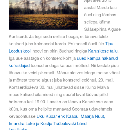
aastal Mardu talu
õuel ning tõmbas
sellega käima
Sääsepirina Alguse
Kontserdi. Ja tegi seda sellise hooga, et tänavu tuleb
kontsert juba kolmandat korda. Esimeselt õuelt üle
Tipu
Looduskooli
hoovi on pirin jõudnud ringiga
Karuskose tallu
.
Iga uue aastaga on kontserdikoht ja
uued kampa hakanud
korraldajad
toonud endaga ka uusi mõtteid. Nii kestab pidu
tänavu ka veidi pikemalt. Mõnusate vestetega metsa väest
ja mõttest teeme algust juba kontserdi eelõhtul, 29. mail.
Kontserdipäeva 30. mai juhatavad sisse Kulno Malva
muusikalised uitamised ning suurel laval löövad pillid
helisema kell 19.00. Lavaks on tänavu Karuskose vana
küün, kus oma helipilte manavad Soomaa uduvehmeis
kevadõhtusse
Uku Kübar ehk Kaabu, Maarja Nuut,
Imandra Lake ja Kostja Tsõbulevski bänd
.
Loe lisaks