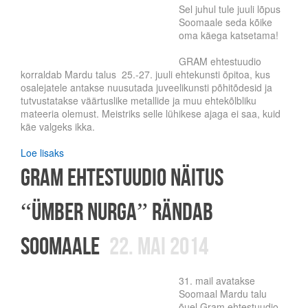
Sel juhul tule juuli lõpus
Soomaale seda kõike
oma käega katsetama!
GRAM ehtestuudio
korraldab Mardu talus 25.-27. juuli ehtekunsti õpitoa, kus
osalejatele antakse nuusutada juveelikunsti põhitõdesid ja
tutvustatakse väärtuslike metallide ja muu ehtekõlbliku
mateeria olemust. Meistriks selle lühikese ajaga ei saa, kuid
käe valgeks ikka.
Loe lisaks
Gram ehtestuudio näitus
“Ümber Nurga” rändab
Soomaale
22. mai 2014
31. mail avatakse
Soomaal Mardu talu
õuel Gram ehtestuudio