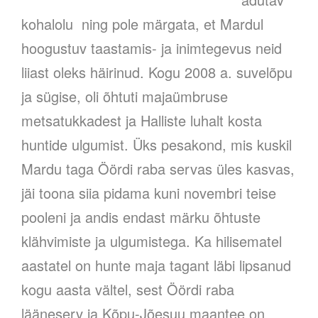
kohalolu ning pole märgata, et Mardul
hoogustuv taastamis- ja inimtegevus neid
liiast oleks häirinud. Kogu 2008 a. suvelõpu
ja sügise, oli õhtuti majaümbruse
metsatukkadest ja Halliste luhalt kosta
huntide ulgumist
. Üks pesakond, mis kuskil
Mardu taga Öördi raba servas üles kasvas,
jäi toona siia pidama kuni novembri teise
pooleni ja andis endast märku õhtuste
klähvimiste ja ulgumistega. Ka hilisematel
aastatel on hunte maja tagant läbi lipsanud
kogu aasta vältel, sest Öördi raba
lääneserv ja Kõpu-Jõesuu maantee on