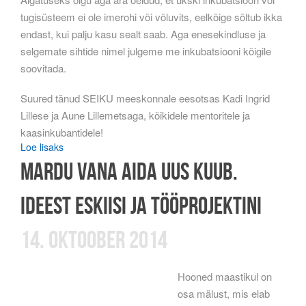
tugisüsteem ei ole imerohi või võluvits, eelkõige sõltub ikka
endast, kui palju kasu sealt saab. Aga enesekindluse ja
selgemate sihtide nimel julgeme me inkubatsiooni kõigile
soovitada.
Suured tänud SEIKU meeskonnale eesotsas Kadi Ingrid
Lillese ja Aune Lillemetsaga, kõikidele mentoritele ja
kaasinkubantidele!
Loe lisaks
Mardu vana aida uus kuub.
Ideest eskiisi ja tööprojektini
14. oktoober 2014
Hooned maastikul on
osa mälust, mis elab