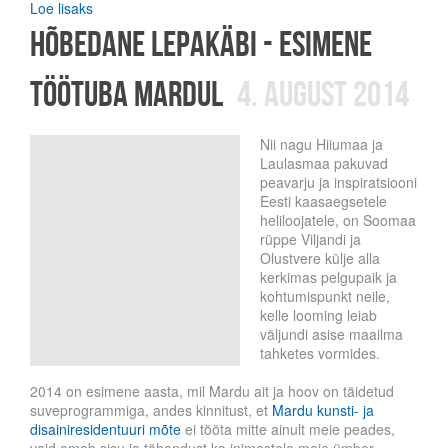
Loe lisaks
Hõbedane lepakäbi - esimene
töötuba Mardul
4. august 2014
Nii nagu Hiiumaa ja
Laulasmaa pakuvad
peavarju ja inspiratsiooni
Eesti kaasaegsetele
heliloojatele, on Soomaa
rüppe Viljandi ja
Olustvere külje alla
kerkimas pelgupaik ja
kohtumispunkt neile,
kelle looming leiab
väljundi asise maailma
tahketes vormides.
2014 on esimene aasta, mil Mardu ait ja hoov on täidetud
suveprogrammiga, andes kinnitust, et
Mardu kunsti- ja
disainiresidentuuri mõte
ei tööta mitte ainult meie peades,
vaid omab sisu ja tähendust ka inimestele meie ümber.