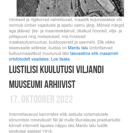
nimesed ja riigikorrad vahelduvad, maastik kujundatakse või
vormub ümber vajaduste ja ajastu vaimu järgi. Mõned märgid
aga jäävad: jõe- ja maanteekäärud, üksikud hooned, vilja- ja
põlispuud ning metsatukad, mis trotsivad
maakasutusmuutusi, buldoosereid ja saemehi. Elik väike
sissevaade sellesse, kuidas on
Mardu talu
ümbritsevad
kultuurmaastikud muutunud läbi
taevasilma ehk maaameti
ortofotodelt vaadates.
Loe lisaks
lustilisi kuulutusi viljandi
muuseumi arhiivist
17. oktoober 2022
Internetiavarusi kammides võib sattuda ootamatutele
sõnumitele minevikust! Nii jäi mulle lõunalauas praekartulite
kõrvalt internetti lapates näppu üks Mardu talu lustlik
peokutse aastast 1914: