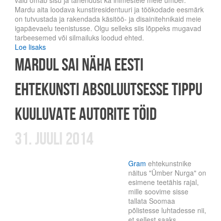
Mardu aita loodava kunstiresidentuuri ja töökodade eesmärk
on tutvustada ja rakendada käsitöö- ja disainitehnikaid meie
igapäevaelu teenistusse. Olgu selleks siis lõppeks mugavad
tarbeesemed või silmailuks loodud ehted.
Loe lisaks
Mardul sai näha Eesti
ehtekunsti absoluutsesse tippu
kuuluvate autorite töid
31. juuli 2014
Gram
ehtekunstnike
näitus "Ümber Nurga" on
esimene teetähis rajal,
mille soovime sisse
tallata Soomaa
põlistesse luhtadesse nii,
et sellest saaks