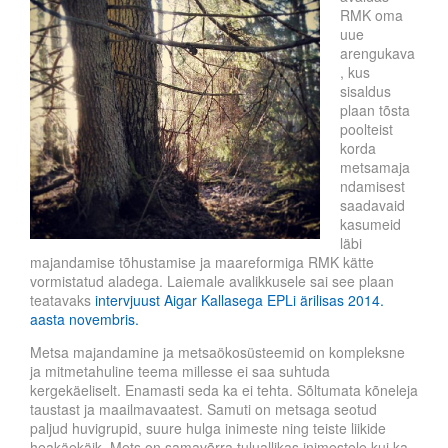
RMK oma
uue
arengukava
, kus
sisaldus
plaan tõsta
poolteist
korda
metsamaja
ndamisest
saadavaid
kasumeid
läbi
majandamise tõhustamise ja maareformiga RMK kätte
vormistatud aladega. Laiemale avalikkusele sai see plaan
teatavaks
intervjuust Aigar Kallasega EPLi ärilisas 2014.
aasta novembris.
Metsa majandamine ja metsaökosüsteemid on kompleksne
ja mitmetahuline teema millesse ei saa suhtuda
kergekäeliselt. Enamasti seda ka ei tehta. Sõltumata kõneleja
taustast ja maailmavaatest. Samuti on metsaga seotud
paljud huvigrupid, suure hulga inimeste ning teiste liikide
heakäekäik. Mets on samavõrra tuluallikas inimestele kui ka