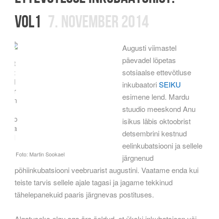
Vol1
7. november 2014
Augusti viimastel
päevadel lõpetas
sotsiaalse ettevõtluse
inkubaatori
SEIKU
esimene lend. Mardu
stuudio meeskond Anu
isikus läbis oktoobrist
detsembrini kestnud
eelinkubatsiooni ja sellele
järgnenud
põhiinkubatsiooni veebruarist augustini. Vaatame enda kui
teiste tarvis sellele ajale tagasi ja jagame tekkinud
tähelepanekuid paaris järgnevas postituses.
Algatuseks olgu aga ära öeldud, et ükski inkubatsioon või