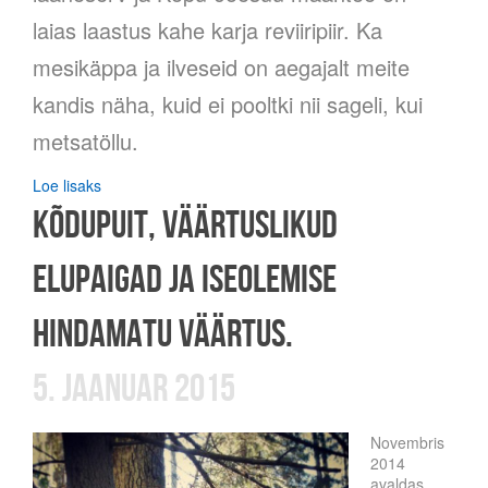
laias laastus kahe karja reviiripiir. Ka
mesikäppa ja ilveseid on aegajalt meite
kandis näha, kuid ei pooltki nii sageli, kui
metsatöllu.
Loe lisaks
Kõdupuit, väärtuslikud
elupaigad ja iseolemise
hindamatu väärtus.
5. jaanuar 2015
Novembris
2014
avaldas