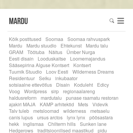
mardu
Kõik postitused
Soomaa
Soomaa rahvuspark
Mardu
Mardu stuudio
Ehtekunst
Mardu talu
GRAM
Töötuba
Näitus
Ümber Nurga
Eesti disain
Looduskaitse
Loomemajandus
Sääsepirina Alguse Kontsert
Kontsert
Tuumik Stuudio
Loov Eesti
Wilderness Dreams
Residentuur
Seiku
inkubaator
sotsiaalne ettevõtlus
Disain
Koduleht
Edicy
Voog
Wordpress
sirp
regionaalareng
haldusreform
mardutalu
punase raamatu restoran
ajakiri MAJA
KAMP arhitektid
Mets
Videvik
Talv tuleb
metsloomad
wilderness
metsaelu
canis lupus
ursus arctos
lynx lynx
põõsastara
hekk
inglismaa
Chilterrn hills
Sunken lane
Hedgerows
traditsioonilised maastikud
pidu