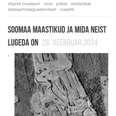
viljandi muuseum
muis
plakat
eestiplakat
sääsepirinaalgusekontsert
maastik
Soomaa maastikud ja mida neist
lugeda on
28. veebruar 2024
I