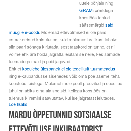
uuele põhjale ning
GRAM
i preilidega
koostöös tehtud
sääsemärgid
said
müügile e-poodi
. Mõlemad ettevõtmised ei ole päris
esmakordsed katsetused, kuid mõlemast valikust tahaks
siin paari sõnaga kirjutada, sest taaskord on tunne, et nii
võime ehk ära hoida jalgratta leiutamise neile, kes samade
teemadega maid ja puid jagavad.
Ehk et
kodulehe ülespanek ei ole tegelikult tuumateadus
ning e-kaubandusse sisenedes võib oma poe asemel teha
koostööd teistega. Mõlemal meie poolt proovitud ja soositud
juhul on abiks oma ala spetsid, kellega koostöös on
tulemus kiiremini saavutatav, kui ise jalgratast leiutades.
Loe lisaks
Mardu õppetunnid sotsiaalse
ettevõtluse inkubaatorist.