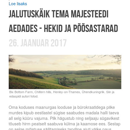
Loe lisaks
jalutuskäik tema majesteedi
aedades - hekid ja põõsastarad
26. jaanuar 2017
Oma koduses maanurgas looduse ja bürokraatidega piike
murdes kipub eestlastel sügise saabudes madala halli taeva
all selg küüru vajuma. Pilk hägustub ning seljaaju sügavikest
tõuseb hirm peatselt saabuva külma ja kaamose ees. Sestap
on selge mõistuse säilitamiseks tarviline ajuti väike paus