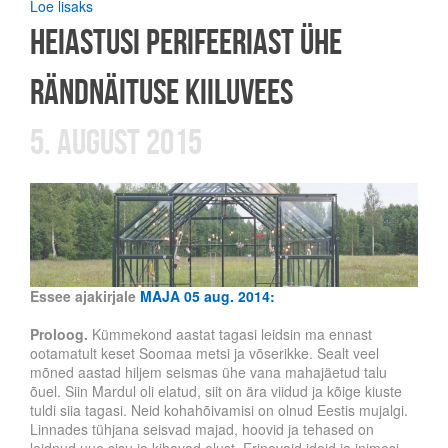
Loe lisaks
Heiastusi perifeeriast ühe
rändnäituse kiiluvees
5. august 2015
Essee ajakirjale
MAJA 05 aug. 2014:
Proloog.
Kümmekond aastat tagasi leidsin ma ennast
ootamatult keset Soomaa metsi ja võserikke. Sealt veel
mõned aastad hiljem seismas ühe vana mahajäetud talu
õuel. Siin Mardul oli elatud, siit on ära viidud ja kõige kiuste
tuldi siia tagasi. Neid kohahõivamisi on olnud Eestis mujalgi.
Linnades tühjana seisvad majad, hoovid ja tehased on
leidnud uue sisu ja kihavad elust. Erinevaid ideid ja inimesi