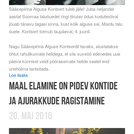
Sääsepirina Alguse Kontsert tuleb jälle! Juba neljandat
aastat Soomaa taluõuedel ringi tiirutav õdus kodufestival
jõuab tänavu tagasi sinna, kust kõik alguse sai, Mardu talu
õuele. Kontsert toimub laupäeval, 4. juunil.
Nagu Sääsepirina Alguse Kontserdil tavaks, alustatakse
õhtut rahulikumate helidega, et siis suveöö edenedes uue
päeva künnisel veidi pöörasemate helide saatel end
unehõlma tantsitada.
Loe lisaks
Maal elamine on pidev kontide
ja ajurakkude ragistamine
20. mai 2016