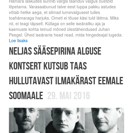
Hämara laskudes sunnib vargsi taanduv valgus õuetöid
lõpetama. Varasaabunud talve eest tuppa pakku astudes
võtab hetke aega, et silmad lumevalgusest tulles
toahämaraga harjuks. Ometi ei tõuse käsi tuld läitma. Miks
nii, ei teagi täpselt. Küllaga on selle iseäraliku aja ja
kaemuste kohta teinud mõned ülestähendused Juhan
Peegel. Ühed iseäranis head read, mida hingedeajal lugeda:
Loe lisaks
Neljas Sääsepirina Alguse
Kontsert kutsub taas
hullutavast ilmakärast eemale
Soomaale
29. mai 2016