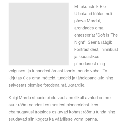
Ehtekunstnik Elo
Uibokand töötas neli
päeva Mardul,
arendades oma
ehteseeriat "Soft Is The
Night". Seeria räägib
kontrastidest, inimlikust
ja looduslikust
pimedusest ning
valgusest ja tuhandest õrnast toonist nende vahel. Ta
kirjutas üles oma mõtteid, tundeid ja tähelepanekuid ning
salvestas olemise fotodena mälukaardile.
Kuigi Mardu stuudio ei ole veel ametlikult avatud on meil
suur rõõm nendest esimestest pioneeridest, kes
ebamugavusi trotsides oskavad kohast rõõmu tunda ning
suudavad siin kogetu ka väärilisse vormi panna.