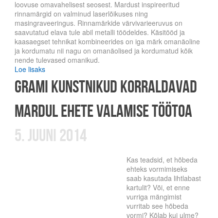
loovuse omavahelisest seosest. Mardust inspireeritud
rinnamärgid on valminud laserlõikuses ning
masingraveeringus. Rinnamärkide värvivarieeruvus on
saavutatud elava tule abil metalli töödeldes. Käsitööd ja
kaasaegset tehnikat kombineerides on iga märk omanäoline
ja kordumatu nii nagu on omanäolised ja kordumatud kõik
nende tulevased omanikud.
Loe lisaks
Grami kunstnikud korraldavad
Mardul ehete valamise töötoa
5. juuni 2014
Kas teadsid, et hõbeda
ehteks vormimiseks
saab kasutada lihtlabast
kartulit? Või, et enne
vurriga mängimist
vurritab see hõbeda
vormi? Kõlab kui ulme?