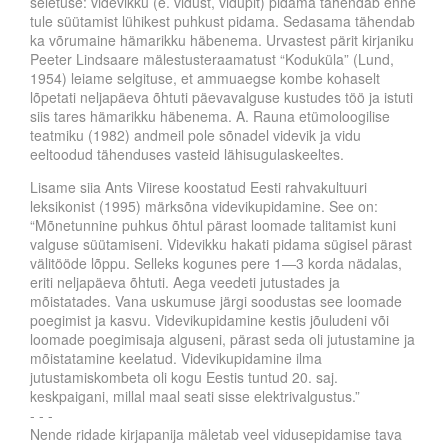
seletuse: videvikku (e. vidust, vidupit) pidama tähendab enne
tule süütamist lühikest puhkust pidama. Sedasama tähendab
ka võrumaine hämarikku häbenema. Urvastest pärit kirjaniku
Peeter Lindsaare mälestusteraamatust “Koduküla” (Lund,
1954) leiame selgituse, et ammuaegse kombe kohaselt
lõpetati neljapäeva õhtuti päevavalguse kustudes töö ja istuti
siis tares hämarikku häbenema. A. Rauna etümoloogilise
teatmiku (1982) andmeil pole sõnadel videvik ja vidu
eeltoodud tähenduses vasteid lähisugulaskeeltes.
Lisame siia Ants Viirese koostatud Eesti rahvakultuuri
leksikonist (1995) märksõna videvikupidamine. See on:
“Mõnetunnine puhkus õhtul pärast loomade talitamist kuni
valguse süütamiseni. Videvikku hakati pidama sügisel pärast
välitööde lõppu. Selleks kogunes pere 1—3 korda nädalas,
eriti neljapäeva õhtuti. Aega veedeti jutustades ja
mõistatades. Vana uskumuse järgi soodustas see loomade
poegimist ja kasvu. Videvikupidamine kestis jõuludeni või
loomade poegimisaja alguseni, pärast seda oli jutustamine ja
mõistatamine keelatud. Videvikupidamine ilma
jutustamiskombeta oli kogu Eestis tuntud 20. saj.
keskpaigani, millal maal seati sisse elektrivalgustus.”
- - -
Nende ridade kirjapanija mäletab veel vidusepidamise tava