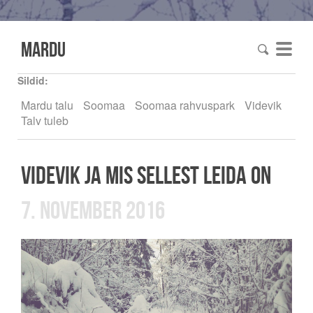
mardu
Sildid:
Mardu talu
Soomaa
Soomaa rahvuspark
Videvik
Talv tuleb
VIDEVIK ja mis sellest leida on
7. november 2016