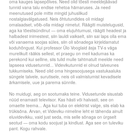
oma kauges lapsepõlves. Need olid tõesti meeldejäävad
tunnid vana talu endise rehetoa hämaruses. Ja need
meenutused pole mitte mingid juhuslikud
nostalgiavälgatused. Neis õhtutundides oli midagi
omalaadset, võib-olla midagi nimetut. Räägiti muistelugusid,
aga ka tõestisündinut — oma elujuhtumusi, räägiti headest ja
halbadest inimestest, siin lauldi vaikselt, siin sai laps olla ema
või vanaema soojas süles, siin oli sõnadega kirjeldamatut
koduhõngust. Kui professor Ülo Vooglaid äsja TV-s väga
murelikult rääkis sellest, et praegu on meil kadumas ka
perekond kui selline, siis tulid mulle tahtmatult meelde need
lapseea vidusetunnid... Videvikutunnid ei olnud talveunes
tukkumiseks. Need olid oma hingesoojusega vastukaaluks
süngele talvele, surutisele, neis oli valmistumist kevadisele
ärkamisele, uue ja parema sünnile.
No muidugi, aeg on sootumaks teine. Vidusetunde sisustab
nüüd enamasti televiisor. Kas hästi või halvasti, see on
omaette teema... Aga kui tuba on elektrist valge, siis elab ka
trükisõna. Arvan, et Videviku-nimeline leht ei tähenda ainult
eluvidevikku, vaid just seda, mis selle sõnaga on ürgselt
seotud — oma kodu soojust ja kindlust. Aga see on tuleviku
pant. Kogu rahvale.