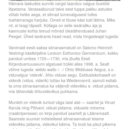
Hämara laskudes sunnib vargsi taanduv valgus õuetöid
lõpetama. Varasaabunud talve eest tuppa pakku astudes
võtab hetke aega, et silmad lumevalgusest tulles
toahämaraga harjuks. Ometi ei tõuse käsi tuld läitma. Miks
nii, ei teagi täpselt. Küllaga on selle iseäraliku aja ja
kaemuste kohta teinud mõned ülestähendused Juhan
Peegel. Ühed iseäranis head read, mida hingedeajal lugeda:
Vanimaid eesti-saksa sõnaraamatuid on Salomo Heinrich
Vestringi käsikirjaline Lexicon Esthonico Germanicum, kokku
pandud umbes 1720—1730, mis jõudis Eesti
Kirjandusmuuseumi algatusel trükki alles 1998. a. Sealt
võime lugeda: widdo wallo /- -/ Ohto Widdusse Aegus, s.o.
viduvalgus 'videvik', õhtu viduse aegu. Eeldustekohaselt on
videvik (vidus, viderik) tuttav ka Wiedemannil, samuti esitab
ta oma sõnaraamatus ka väljendi videvikku e. vidust pidama,
mis tähendab õhtuvidevikus puhkama.
Murdeti on videvik tuntud väga laial alal — saartel ja Virust
Karula ning Põlvani; vidust pidama, vidusele minema
(naabriperesse) on kirja pandud saartelt ja Läänemaalt.
Saareste suurest mõistelisest sõnaraamatust leiame
videvikku pidama, videvikul käima. Ta toob ka pisut pikema