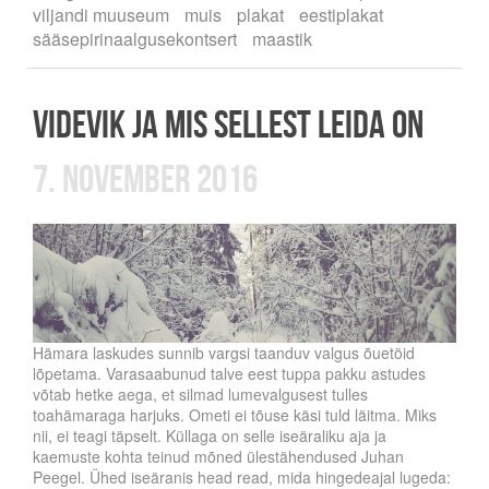
viljandi muuseum
muis
plakat
eestiplakat
sääsepirinaalgusekontsert
maastik
VIDEVIK ja mis sellest leida on
7. november 2016
Hämara laskudes sunnib vargsi taanduv valgus õuetöid
lõpetama. Varasaabunud talve eest tuppa pakku astudes
võtab hetke aega, et silmad lumevalgusest tulles
toahämaraga harjuks. Ometi ei tõuse käsi tuld läitma. Miks
nii, ei teagi täpselt. Küllaga on selle iseäraliku aja ja
kaemuste kohta teinud mõned ülestähendused Juhan
Peegel. Ühed iseäranis head read, mida hingedeajal lugeda: