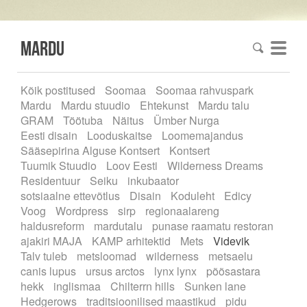
mardu
Kõik postitused
Soomaa
Soomaa rahvuspark
Mardu
Mardu stuudio
Ehtekunst
Mardu talu
GRAM
Töötuba
Näitus
Ümber Nurga
Eesti disain
Looduskaitse
Loomemajandus
Sääsepirina Alguse Kontsert
Kontsert
Tuumik Stuudio
Loov Eesti
Wilderness Dreams
Residentuur
Seiku
inkubaator
sotsiaalne ettevõtlus
Disain
Koduleht
Edicy
Voog
Wordpress
sirp
regionaalareng
haldusreform
mardutalu
punase raamatu restoran
ajakiri MAJA
KAMP arhitektid
Mets
Videvik
Talv tuleb
metsloomad
wilderness
metsaelu
canis lupus
ursus arctos
lynx lynx
põõsastara
hekk
inglismaa
Chilterrn hills
Sunken lane
Hedgerows
traditsioonilised maastikud
pidu