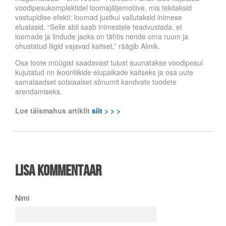
voodipesukomplektidel loomajäljemotiive, mis tekitaksid
vastupidise efekti: loomad justkui vallutaksid inimese
elualasid. “Selle abil saab inimestele teadvustada, et
loomade ja lindude jaoks on tähtis nende oma ruum ja
ohustatud liigid vajavad kaitset,” räägib Almik.
Osa toote müügist saadavast tulust suunatakse voodipesul
kujutatud nn ikoonliikide elupaikade kaitseks ja osa uute
samalaadset sotsiaalset sõnumit kandvate toodete
arendamiseks.
Loe täismahus artiklit
siit > > >
Lisa kommentaar
Nimi