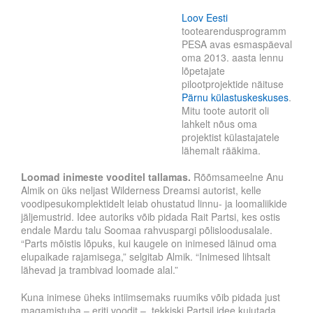
Loov Eesti
tootearendusprogramm
PESA avas esmaspäeval
oma 2013. aasta lennu
lõpetajate
pilootprojektide näituse
Pärnu külastuskeskuses
.
Mitu toote autorit oli
lahkelt nõus oma
projektist külastajatele
lähemalt rääkima.
Loomad inimeste vooditel tallamas.
Rõõmsameelne Anu
Almik on üks neljast Wilderness Dreamsi autorist, kelle
voodipesukomplektidelt leiab ohustatud linnu- ja loomaliikide
jäljemustrid. Idee autoriks võib pidada Rait Partsi, kes ostis
endale Mardu talu Soomaa rahvuspargi põlisloodusalale.
“Parts mõistis lõpuks, kui kaugele on inimesed läinud oma
elupaikade rajamisega,” selgitab Almik. “Inimesed lihtsalt
lähevad ja trambivad loomade alal.”
Kuna inimese üheks intiimsemaks ruumiks võib pidada just
magamistuba – eriti voodit –, tekkiski Partsil idee kujutada