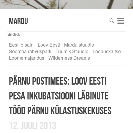
mardu
Sildid:
Eesti disain
Loov Eesti
Mardu stuudio
Soomaa rahvuspark
Tuumik Stuudio
Looduskaitse
Loomemajandus
Wilderness Dreams
Pärnu Postimees: Loov Eesti
PESA inkubatsiooni läbinute
tööd Pärnu külastuskekuses
12. juuli 2013