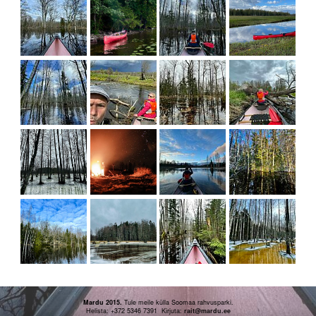
Mardu 2015.
Tule meile külla Soomaa rahvusparki.
Helista: +372 5346 7391 Kirjuta:
rait
@mardu.ee