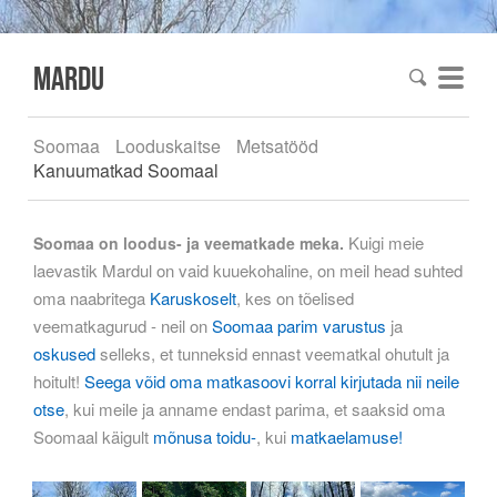
mardu
Soomaa
Looduskaitse
Metsatööd
Kanuumatkad Soomaal
Kuigi meie
Soomaa on loodus- ja veematkade meka.
laevastik Mardul on vaid kuuekohaline, on meil head suhted
oma naabritega
Karuskoselt
, kes on tõelised
veematkagurud - neil on
Soomaa parim varustus
ja
oskused
selleks, et tunneksid ennast veematkal ohutult ja
hoitult!
Seega võid oma matkasoovi korral kirjutada nii neile
otse
, kui meile ja anname endast parima, et saaksid oma
Soomaal käigult
mõnusa toidu-
, kui
matkaelamuse!