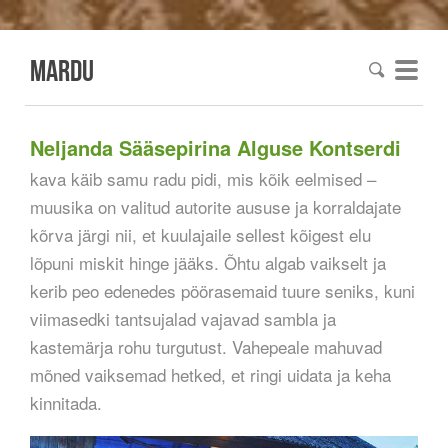
mardu
Neljanda Sääsepirina Alguse Kontserdi
kava käib samu radu pidi, mis kõik eelmised –
muusika on valitud autorite aususe ja korraldajate
kõrva järgi nii, et kuulajaile sellest kõigest elu
lõpuni miskit hinge jääks. Õhtu algab vaikselt ja
kerib peo edenedes pöörasemaid tuure seniks, kuni
viimasedki tantsujalad vajavad sambla ja
kastemärja rohu turgutust.
Vahepeale mahuvad
mõned vaiksemad hetked, et ringi uidata ja keha
kinnitada.