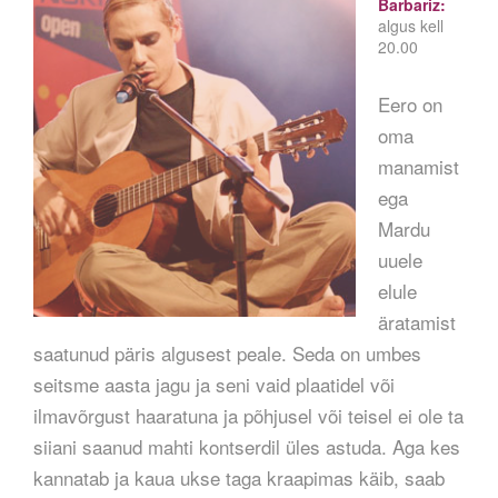
Barbariz:
algus kell
20.00
Eero on
oma
manamist
ega
Mardu
uuele
elule
äratamist
saatunud päris algusest peale. Seda on umbes
seitsme aasta jagu ja seni vaid plaatidel või
ilmavõrgust haaratuna ja põhjusel või teisel ei ole ta
siiani saanud mahti kontserdil üles astuda. Aga kes
kannatab ja kaua ukse taga kraapimas käib, saab