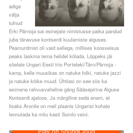
adiga
välja
tulnud
Erki Pärnoja sai esinejate nimistusse paika pandud
juba tänavuse kontserdi kuulamiste alguses.
Peamurdmist oli vaid sellega, millises koosseisus
peaks laskma tema helidel kõlada. Lõppeks jäi
sõelale Ungari-Eesti trio Porteleki/Tärn/Pärnoja -
kamp, kelle muusikas on natuke folki, natuke jazzi
ja natuke kõike muud. Ühtlasi on see siis ka
esimene rahvusvaheline gäng Sääsepirina Alguse
Kontserdi ajaloos. Ja märgiline seda enam, et
lisaks Aronile on meil plaanis Ungarist kohale
lennutada ka mitu kasti Somlo veini.