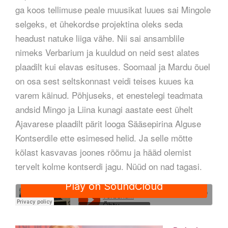
ga koos tellimuse peale muusikat luues sai Mingole
selgeks, et ühekordse
projektina oleks seda
headust natuke liiga vähe. Nii sai ansamblile
nimeks Verbarium ja kuuldud on neid sest alates
plaadilt kui elavas esituses. Soomaal ja Mardu õuel
on osa sest seltskonnast veidi teises kuues ka
varem käinud. Põhjuseks, et enestelegi teadmata
andsid Mingo ja Liina kunagi aastate eest ühelt
Ajavarese plaadilt pärit looga Sääsepirina Alguse
Kontserdile ette esimesed helid. Ja selle mõtte
kõlast kasvavas joones rõõmu ja hääd olemist
tervelt kolme kontserdi jagu. Nüüd on nad tagasi.