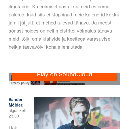
ilmutanud. Ka eelmisel aastal sai neid esinema
palutud, kuid siis ei klappinud meie kalendrid kokku
ja nii jäi jutt, et mehed tulevad tänavu. Ja meest
sõnast hoides on neil meistritel võimalus tänavu
meid kõiki oma klahvide ja keeltega varasuvise
helkja taevavõlvi kohale lennutada.
Sander
Mölder:
algus kell
23.00
Uuh...