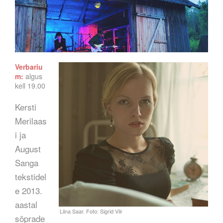
Verbariu
m:
algus
kell 19.00
Kersti
Merilaas
i ja
August
Sanga
tekstidel
e 2013.
aastal
sõprade