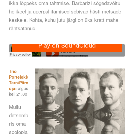
ikka lõppeks oma tahtmise. Barbarizi sõgedavõitu
helikeel ja uperpallitamised sobivad hästi metsade
keskele. Kohta, kuhu jutu järgi on üks kratt maha
räntsatanud.
Trio
Porteleki/
Tarn/Pärn
oja:
algus
kell 21.00
Mullu
detsemb
ris oma
soolopla