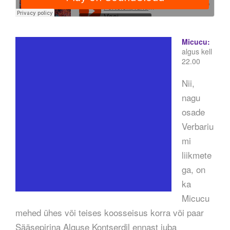
Micucu:
algus kell
22.00
Nii,
nagu
osade
Verbariu
mi
liikmete
ga, on
ka
Micucu
mehed ühes või teises koosseisus korra või paar
Sääsepirina Alguse Kontserdil ennast juba