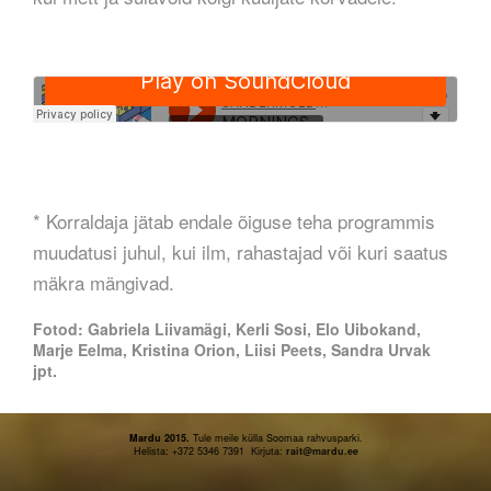
* Korraldaja jätab endale õiguse teha programmis
muudatusi juhul, kui ilm, rahastajad või kuri saatus
mäkra mängivad.
Fotod: Gabriela Liivamägi, Kerli Sosi, Elo Uibokand,
Marje Eelma, Kristina Orion, Liisi Peets, Sandra Urvak
jpt.
Mardu 2015.
Tule meile külla Soomaa rahvusparki.
Helista: +372 5346 7391 Kirjuta:
rait
@mardu.ee