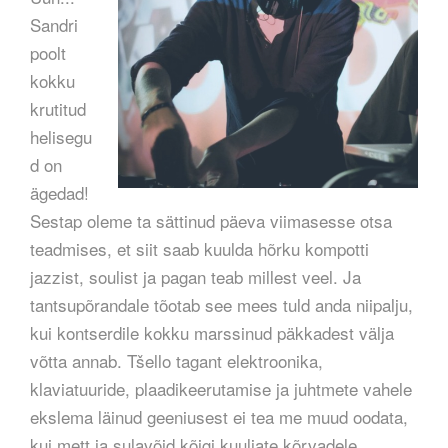
Sandri
poolt
kokku
krutitud
helisegu
d on
ägedad!
Sestap oleme ta sättinud päeva viimasesse otsa
teadmises, et siit saab kuulda hõrku kompotti
jazzist, soulist ja pagan teab millest veel. Ja
tantsupõrandale tõotab see mees tuld anda niipalju,
kui kontserdile kokku marssinud päkkadest välja
võtta annab. Tšello tagant elektroonika,
klaviatuuride, plaadikeerutamise ja juhtmete vahele
ekslema läinud geeniusest ei tea me muud oodata,
kui mett ja sulavõid kõigi kuuljate kõrvadele.